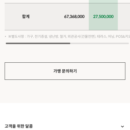
합계
67,368,000
27,500,000
※별도사항 : 가구, 전기증설, 냉난방, 철거, 외관공사(건물전면), 테라스, 어닝, POS&
가맹 문의하기
고객을 위한 달콤