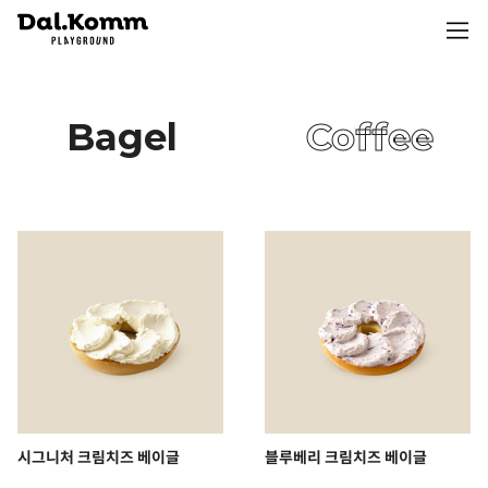
홈
메뉴
달콤 메뉴
Bagel
Coffee
시그니처 크림치즈 베이글
블루베리 크림치즈 베이글