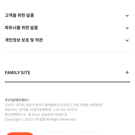
고객을 위한 달콤
파트너를 위한 달콤
개인정보 보호 및 약관
주)다날에프엔비 +
주소지 : 경기도 성남시 분당구 황새울로312번길 5, 5층(서현동, 세광빌딩)
대표이사 : 전기홍
|
사업자등록번호 : 144-81-09353
통신판매업신고 : 제 2016-성남분당-0680 호
Copyright ⓒ 2022 (주)달콤 All Rights Reserved.