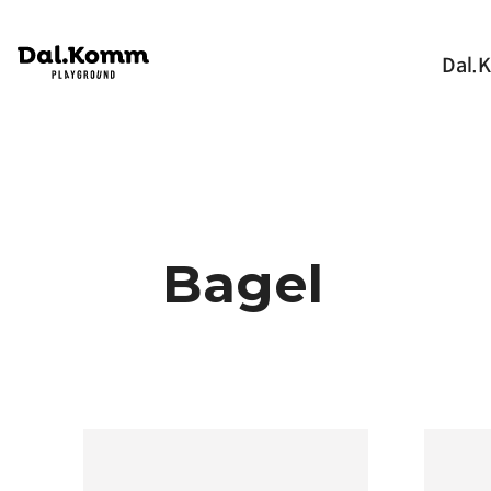
Dal.
Bagel