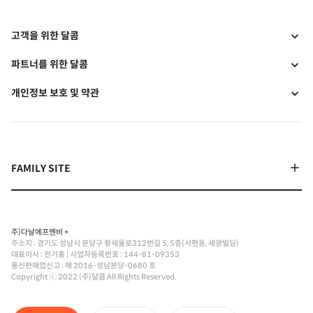
고객을 위한 달콤
파트너를 위한 달콤
개인정보 보호 및 약관
주)다날에프엔비 +
주소지 : 경기도 성남시 분당구 황새울로312번길 5, 5층(서현동, 세광빌딩)
대표이사 : 전기홍
|
사업자등록번호 : 144-81-09353
통신판매업신고 : 제 2016-성남분당-0680 호
Copyright ⓒ 2022 (주)달콤 All Rights Reserved.