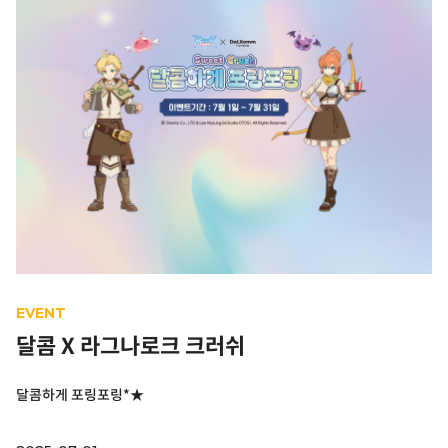
EVENT
달콤 X 라그나로크 크러쉬
달콤하게 포링포링*★