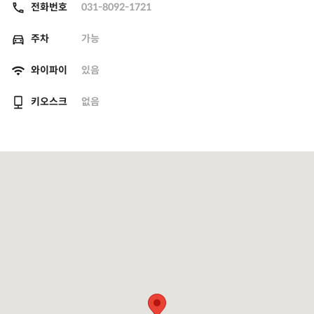
전화번호
031-8092-1721
주차
가능
와이파이
있음
키오스크
없음