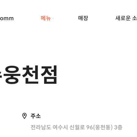
Komm
메뉴
매장
새로운 
수웅천점
주소
전라남도 여수시 신월로 96(웅천동) 3층