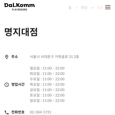
홈
매장
매장 찾기
명지대점
주소
서울시 서대문구 거북골로 31 2층
월요일 : 11:00 ~ 22:00
화요일 : 11:00 ~ 22:00
수요일 : 11:00 ~ 22:00
영업시간
목요일 : 11:00 ~ 22:00
금요일 : 11:00 ~ 22:00
토요일 : 11:00 ~ 22:00
일요일 : 11:00 ~ 22:00
전화번호
02-304-1731